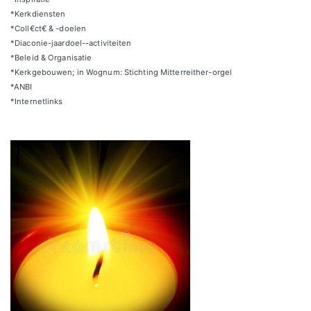
*Kerkdiensten
*Coll€ct€ & -doelen
*Diaconie-jaardoel--activiteiten
*Beleid & Organisatie
*Kerkgebouwen; in Wognum: Stichting Mitterreither-orgel
*ANBI
*Internetlinks