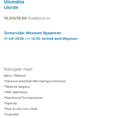
Uitzending
Liturgie
10.00/19.00
Sweelinck-tv
Zomeruitje: Museum Spaansen
11-08-2026
om
13.00 vertrek kerk Wognum
Navigeer naar:
Menu *Welkom
*Vacature predikant Beroepingscommissie
*Website wegwijs
*PKN Jaarthema
*Klankbord/Thomasnieuws
*Agenda
*Klok & Lied voor vrede
*Inspiratie