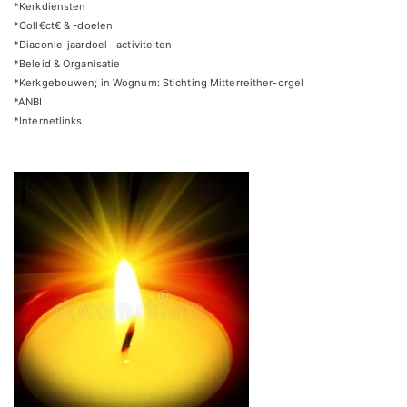
*Kerkdiensten
*Coll€ct€ & -doelen
*Diaconie-jaardoel--activiteiten
*Beleid & Organisatie
*Kerkgebouwen; in Wognum: Stichting Mitterreither-orgel
*ANBI
*Internetlinks