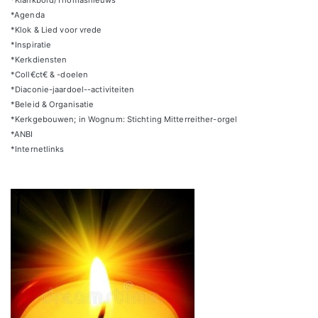
*Agenda
*Klok & Lied voor vrede
*Inspiratie
*Kerkdiensten
*Coll€ct€ & -doelen
*Diaconie-jaardoel--activiteiten
*Beleid & Organisatie
*Kerkgebouwen; in Wognum: Stichting Mitterreither-orgel
*ANBI
*Internetlinks