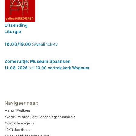
Uitzending
Liturgie
10.00/19.00
Sweelinck-tv
Zomeruitje: Museum Spaansen
11-08-2026
om
13.00 vertrek kerk Wognum
Navigeer naar:
Menu *Welkom
*Vacature predikant Beroepingscommissie
*Website wegwijs
*PKN Jaarthema
*Klankbord/Thomasnieuws