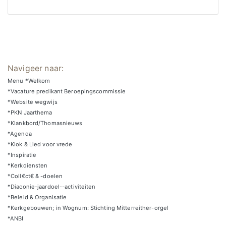
Navigeer naar:
Menu *Welkom
*Vacature predikant Beroepingscommissie
*Website wegwijs
*PKN Jaarthema
*Klankbord/Thomasnieuws
*Agenda
*Klok & Lied voor vrede
*Inspiratie
*Kerkdiensten
*Coll€ct€ & -doelen
*Diaconie-jaardoel--activiteiten
*Beleid & Organisatie
*Kerkgebouwen; in Wognum: Stichting Mitterreither-orgel
*ANBI