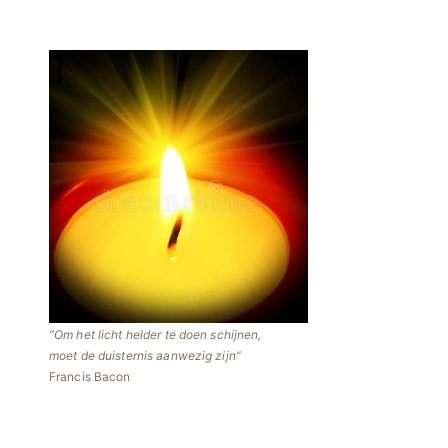
Om het licht helder te doen schijnen,
moet de duisternis aanwezig zijn
Francis Bacon