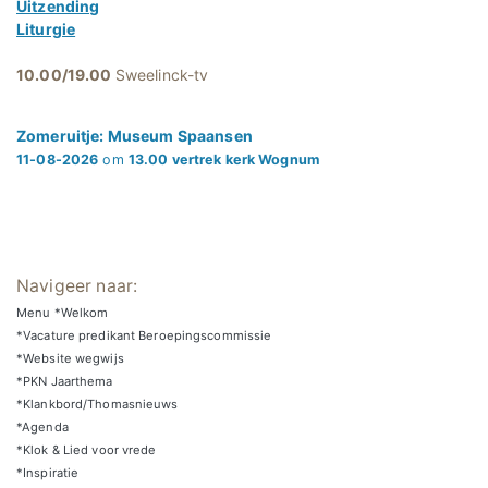
Uitzending
Liturgie
10.00/19.00
Sweelinck-tv
Zomeruitje: Museum Spaansen
11-08-2026
om
13.00 vertrek kerk Wognum
Navigeer naar:
Menu *Welkom
*Vacature predikant Beroepingscommissie
*Website wegwijs
*PKN Jaarthema
*Klankbord/Thomasnieuws
*Agenda
*Klok & Lied voor vrede
*Inspiratie