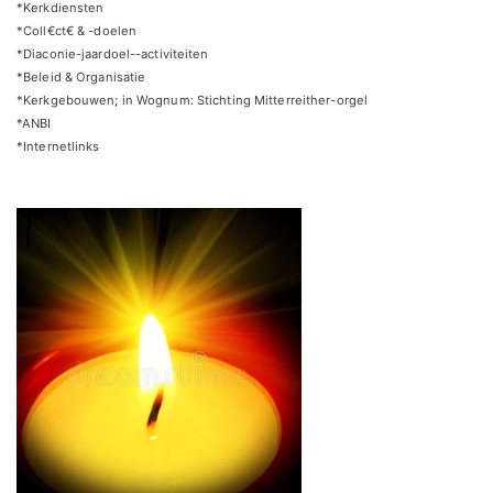
*Kerkdiensten
*Coll€ct€ & -doelen
*Diaconie-jaardoel--activiteiten
*Beleid & Organisatie
*Kerkgebouwen; in Wognum: Stichting Mitterreither-orgel
*ANBI
*Internetlinks