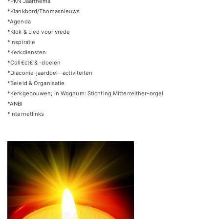
*PKN Jaarthema
*Klankbord/Thomasnieuws
*Agenda
*Klok & Lied voor vrede
*Inspiratie
*Kerkdiensten
*Coll€ct€ & -doelen
*Diaconie-jaardoel--activiteiten
*Beleid & Organisatie
*Kerkgebouwen; in Wognum: Stichting Mitterreither-orgel
*ANBI
*Internetlinks