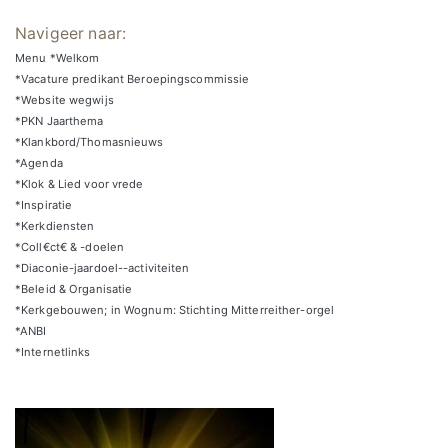
Navigeer naar:
Menu *Welkom
*Vacature predikant Beroepingscommissie
*Website wegwijs
*PKN Jaarthema
*Klankbord/Thomasnieuws
*Agenda
*Klok & Lied voor vrede
*Inspiratie
*Kerkdiensten
*Coll€ct€ & -doelen
*Diaconie-jaardoel--activiteiten
*Beleid & Organisatie
*Kerkgebouwen; in Wognum: Stichting Mitterreither-orgel
*ANBI
*Internetlinks