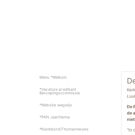
Menu *Welkom
De
Kerk
*Vacature predikant
Beroepingscommissie
Luu
*Website wegwijs
De 
de 
*PKN Jaarthema
nie
*Klankbord/Thomasnieuws
“In