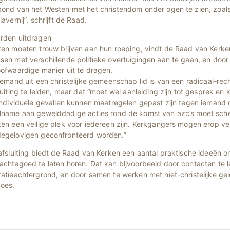
bond van het Westen met het christendom onder ogen te zien, zoals 
lavernij”, schrijft de Raad.
rden uitdragen
ken moeten trouw blijven aan hun roeping, vindt de Raad van Kerk
en met verschillende politieke overtuigingen aan te gaan, en door
ofwaardige manier uit te dragen.
iemand uit een christelijke gemeenschap lid is van een radicaal-rech
luiting te leiden, maar dat “moet wel aanleiding zijn tot gesprek en 
individuele gevallen kunnen maatregelen gepast zijn tegen iemand di
lname aan gewelddadige acties rond de komst van azc’s moet sch
en een veilige plek voor iedereen zijn. Kerkgangers mogen erop ve
egelovigen geconfronteerd worden.”
afsluiting biedt de Raad van Kerken een aantal praktische ideeën 
achtegoed te laten horen. Dat kan bijvoorbeeld door contacten te 
ratieachtergrond, en door samen te werken met niet-christelijke g
does.