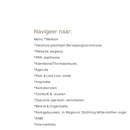
Navigeer naar:
Menu *Welkom
*Vacature predikant Beroepingscommissie
*Website wegwijs
*PKN Jaarthema
*Klankbord/Thomasnieuws
*Agenda
*Klok & Lied voor vrede
*Inspiratie
*Kerkdiensten
*Coll€ct€ & -doelen
*Diaconie-jaardoel--activiteiten
*Beleid & Organisatie
*Kerkgebouwen; in Wognum: Stichting Mitterreither-orgel
*ANBI
*Internetlinks