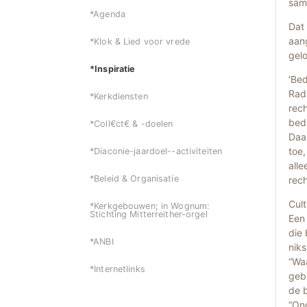
same
*Agenda
Dat
aang
*Klok & Lied voor vrede
gel
*Inspiratie
‘Bed
Radi
*Kerkdiensten
rec
bedr
*Coll€ct€ & -doelen
Daa
toe
*Diaconie-jaardoel--activiteiten
alle
*Beleid & Organisatie
rec
Cul
*Kerkgebouwen; in Wognum:
Stichting Mitterreither-orgel
Een
die 
*ANBI
nik
“Wa
*Internetlinks
gebr
de b
“On