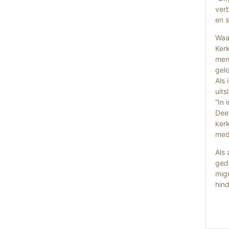
ver
en s
Waa
Ker
mens
gelo
Als 
uits
“In 
Dee
kerk
med
Als 
ged
mig
hin