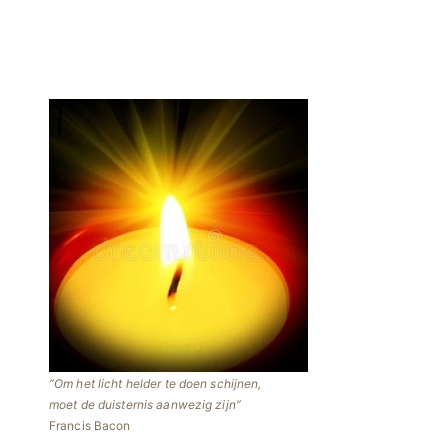
Om het licht helder te doen schijnen,
moet de duisternis aanwezig zijn
Francis Bacon