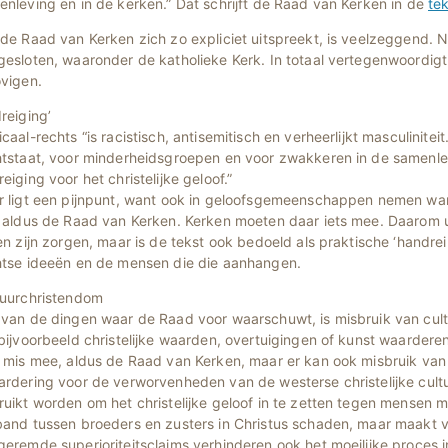
nleving en in de kerken.” Dat schrijft de Raad van Kerken in de
te
 de Raad van Kerken zich zo expliciet uitspreekt, is veelzeggend.
esloten, waaronder de katholieke Kerk. In totaal vertegenwoordigt 
ovigen.
reiging’
caal-rechts “is racistisch, antisemitisch en verheerlijkt masculinite
htstaat, voor minderheidsgroepen en voor zwakkeren in de samenle
eiging voor het christelijke geloof.”
r ligt een pijnpunt, want ook in geloofsgemeenschappen nemen wa
, aldus de Raad van Kerken. Kerken moeten daar iets mee. Daarom 
en zijn zorgen, maar is de tekst ook bedoeld als praktische ‘handre
htse ideeën en de mensen die die aanhangen.
tuurchristendom
 van de dingen waar de Raad voor waarschuwt, is misbruik van cult
bijvoorbeeld christelijke waarden, overtuigingen of kunst waarderen 
s mis mee, aldus de Raad van Kerken, maar er kan ook misbruik va
ardering voor de verworvenheden van de westerse christelijke cult
uikt worden om het christelijke geloof in te zetten tegen mensen m
and tussen broeders en zusters in Christus schaden, maar maakt van
geremde superioriteitsclaims verhinderen ook het moeilijke proces