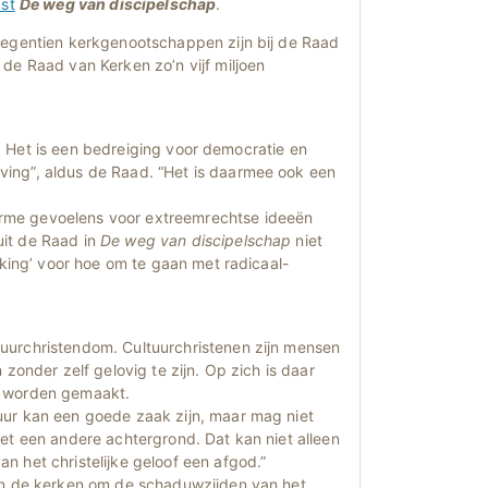
kst
De weg van discipelschap
.
 Negentien kerkgenootschappen zijn bij de Raad
de Raad van Kerken zo’n vijf miljoen
it. Het is een bedreiging voor democratie en
ving”, aldus de Raad. “Het is daarmee ook een
rme gevoelens voor extreemrechtse ideeën
uit de Raad in
De weg van discipelschap
niet
iking’ voor hoe om te gaan met radicaal-
uurchristendom. Cultuurchristenen zijn mensen
zonder zelf gelovig te zijn. Op zich is daar
n worden gemaakt.
uur kan een goede zaak zijn, maar mag niet
et een andere achtergrond. Dat kan niet alleen
 het christelijke geloof een afgod.”
 in de kerken om de schaduwzijden van het