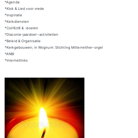
*Agenda
*Klok & Lied voor vrede
*Inspiratie
*Kerkdiensten
*Coll€ct€ & -doelen
*Diaconie-jaardoel--activiteiten
*Beleid & Organisatie
*Kerkgebouwen; in Wognum: Stichting Mitterreither-orgel
*ANBI
*Internetlinks