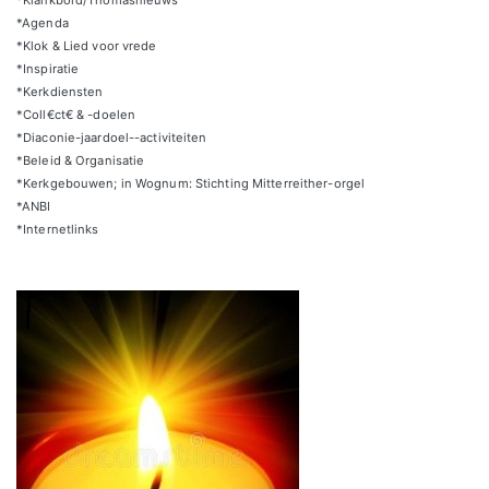
*Agenda
*Klok & Lied voor vrede
*Inspiratie
*Kerkdiensten
*Coll€ct€ & -doelen
*Diaconie-jaardoel--activiteiten
*Beleid & Organisatie
*Kerkgebouwen; in Wognum: Stichting Mitterreither-orgel
*ANBI
*Internetlinks