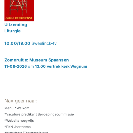
Uitzending
Liturgie
10.00/19.00
Sweelinck-tv
Zomeruitje: Museum Spaansen
11-08-2026
om
13.00 vertrek kerk Wognum
Navigeer naar:
Menu *Welkom
*Vacature predikant Beroepingscommissie
*Website wegwijs
*PKN Jaarthema
*Klankbord/Thomasnieuws