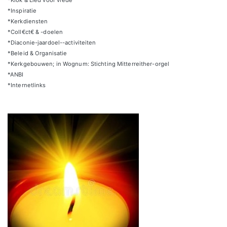
*Klok & Lied voor vrede
*Inspiratie
*Kerkdiensten
*Coll€ct€ & -doelen
*Diaconie-jaardoel--activiteiten
*Beleid & Organisatie
*Kerkgebouwen; in Wognum: Stichting Mitterreither-orgel
*ANBI
*Internetlinks