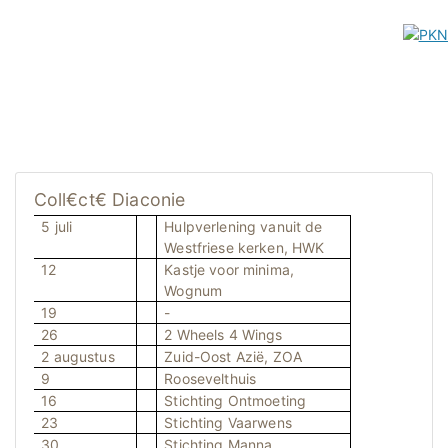
Coll€ct€ Diaconie
5 juli
Hulpverlening vanuit de
Westfriese kerken, HWK
12
Kastje voor minima,
Wognum
19
-
26
2 Wheels 4 Wings
2 augustus
Zuid-Oost Azië, ZOA
9
Roosevelthuis
16
Stichting Ontmoeting
23
Stichting Vaarwens
30
Stichting Manna