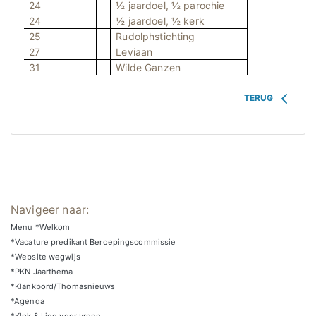
24
½ jaardoel, ½ parochie
24
½ jaardoel, ½ kerk
25
Rudolphstichting
27
Leviaan
31
Wilde Ganzen
TERUG
Navigeer naar:
Menu *Welkom
*Vacature predikant Beroepingscommissie
*Website wegwijs
*PKN Jaarthema
*Klankbord/Thomasnieuws
*Agenda