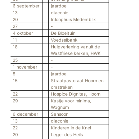
6 september
jaardoel
13
diaconie
20
Inloophuis Medemblik
27
-
4 oktober
De Bloeituin
11
Voedselbank
18
Hulpverlening vanuit de
Westfriese kerken, HWK
25
-
1 november
-
8
jaardoel
15
Straatpastoraat Hoorn en
omstreken
22
Hospice Dignitas, Hoorn
29
Kastje voor minima,
Wognum
6 december
Sensoor
13
diaconie
22
Kinderen in de Knel
20
Leger des Heils