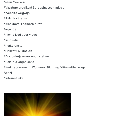
Menu *Welkom
*Vacature predikant Beroepingscommissie
*Website wegwijs
*PKN Jaarthema
*Klankbord/Thomasnieuws
*Agenda
*Klok & Lied voor vrede
*Inspiratie
*Kerkdiensten
*Coll€ct€ & -doelen
*Diaconie-jaardoel--activiteiten
*Beleid & Organisatie
*Kerkgebouwen; in Wognum: Stichting Mitterreither-orgel
*ANBI
*Internetlinks