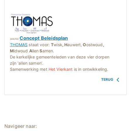
Concept Beleidsplan
(klik/tik)
THOMAS
staat voor:
T
wisk
, H
auwert,
O
ostwoud
,
M
idwoud
A
llen
S
amen.
De kerkelijke gemeenteleden van deze vier dorpen
zijn 'allen samen’.
Samenwerking met
Het Vierkant
is in ontwikkeling.
TERUG
Navigeer naar: