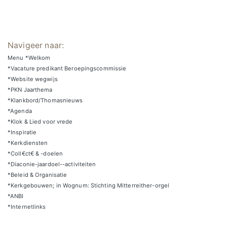
Navigeer naar:
Menu *Welkom
*Vacature predikant Beroepingscommissie
*Website wegwijs
*PKN Jaarthema
*Klankbord/Thomasnieuws
*Agenda
*Klok & Lied voor vrede
*Inspiratie
*Kerkdiensten
*Coll€ct€ & -doelen
*Diaconie-jaardoel--activiteiten
*Beleid & Organisatie
*Kerkgebouwen; in Wognum: Stichting Mitterreither-orgel
*ANBI
*Internetlinks